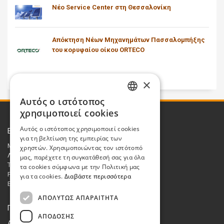
Νέο Service Center στη Θεσσαλονίκη
Απόκτηση Νέων Μηχανημάτων Πασσαλομπήξης
του κορυφαίου οίκου ORTECO
×
Αυτός ο ιστότοπος
GREEK
χρησιμοποιεί cookies
ENGLISH
Αυτός ο ιστότοπος χρησιμοποιεί cookies
Επικοινωνία
για τη βελτίωση της εμπειρίας των
Μεσσαρίτης Ανανεώσιμες Α.Ε.
χρηστών. Χρησιμοποιώντας τον ιστότοπό
Λ. Κατσώνη 48, 14561 Κηφισιά
μας, παρέχετε τη συγκατάθεσή σας για όλα
Τηλ.: 210 8662048
τα cookies σύμφωνα με την Πολιτική μας
Fax : 210 8615972
για τα cookies.
Διαβάστε περισσότερα
Email:
sales@messaritis.com
ΑΠΟΛΎΤΩΣ ΑΠΑΡΑΊΤΗΤΑ
ΓΕΜΗ
ΑΠΌΔΟΣΗΣ
Αριθμός ΓΕΜΗ: 007740301000