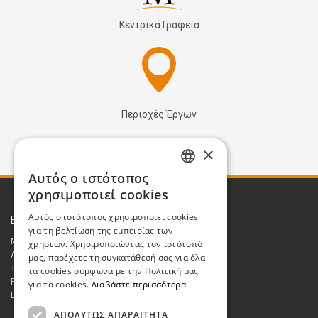
Κεντρικά Γραφεία
Περιοχές Έργων
×
Αυτός ο ιστότοπος
GREEK
χρησιμοποιεί cookies
ENGLISH
Αυτός ο ιστότοπος χρησιμοποιεί cookies
Επικοινωνία
για τη βελτίωση της εμπειρίας των
Μεσσαρίτης Ανανεώσιμες Α.Ε.
χρηστών. Χρησιμοποιώντας τον ιστότοπό
Λ. Κατσώνη 48, 14561 Κηφισιά
μας, παρέχετε τη συγκατάθεσή σας για όλα
Τηλ.: 210 8662048
τα cookies σύμφωνα με την Πολιτική μας
Fax : 210 8615972
για τα cookies.
Διαβάστε περισσότερα
Email:
sales@messaritis.com
ΑΠΟΛΎΤΩΣ ΑΠΑΡΑΊΤΗΤΑ