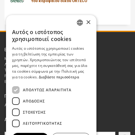
του κορυφαίου οίκου ORTECO
×
Αυτός ο ιστότοπος
GREEK
χρησιμοποιεί cookies
ENGLISH
Αυτός ο ιστότοπος χρησιμοποιεί cookies
Επικοινωνία
για τη βελτίωση της εμπειρίας των
Μεσσαρίτης Ανανεώσιμες Α.Ε.
χρηστών. Χρησιμοποιώντας τον ιστότοπό
Λ. Κατσώνη 48, 14561 Κηφισιά
μας, παρέχετε τη συγκατάθεσή σας για όλα
Τηλ.: 210 8662048
τα cookies σύμφωνα με την Πολιτική μας
Fax : 210 8615972
για τα cookies.
Διαβάστε περισσότερα
Email:
sales@messaritis.com
ΑΠΟΛΎΤΩΣ ΑΠΑΡΑΊΤΗΤΑ
ΓΕΜΗ
ΑΠΌΔΟΣΗΣ
Αριθμός ΓΕΜΗ: 007740301000
ΣΤΌΧΕΥΣΗΣ
ΑΝΑΖΗΤΗΣΗ
ΛΕΙΤΟΥΡΓΙΚΌΤΗΤΑΣ
Search