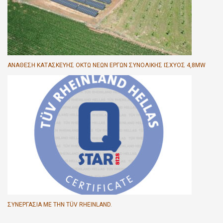
ΑΝΆΘΕΣΗ ΚΑΤΑΣΚΕΥΉΣ ΟΚΤΏ ΝΈΩΝ ΈΡΓΩΝ ΣΥΝΟΛΙΚΉΣ ΙΣΧΎΟΣ 4,8MW
ΣΥΝΕΡΓΑΣΊΑ ΜΕ ΤΗΝ TÜV RHEINLAND.