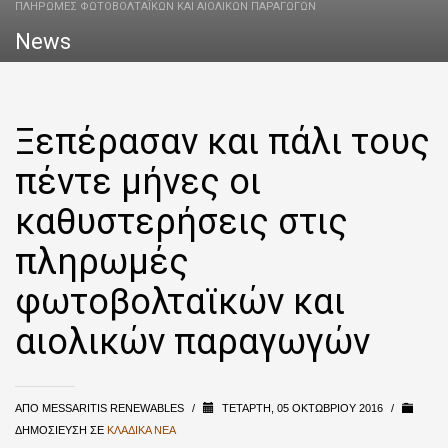
ΠΛΗΡΩΜΈΣ ΦΩΤΟΒΟΛΤΑΪΚΏΝ ΚΑΙ ΑΙΟΛΙΚΏΝ ΠΑΡΑΓΩΓΏΝ
News
Ξεπέρασαν και πάλι τους
πέντε μήνες οι
καθυστερήσεις στις
πληρωμές
φωτοβολταϊκών και
αιολικών παραγωγών
ΑΠΌ
MESSARITIS RENEWABLES
/
ΤΕΤΆΡΤΗ, 05 ΟΚΤΩΒΡΊΟΥ 2016
/
ΔΗΜΟΣΊΕΥΣΗ ΣΕ
ΚΛΑΔΙΚΆ ΝΈΑ