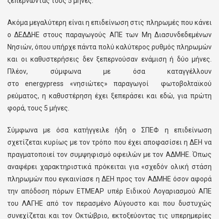
ξεπερνώντας τους 5 μήνες.
Ακόμα μεγαλύτερη είναι η επιδείνωση στις πληρωμές που κάνει
ο ΔΕΔΔΗΕ στους παραγωγούς ΑΠΕ των Μη Διασυνδεδεμένων
Νησιών, όπου υπήρχε πάντα πολύ καλύτερος ρυθμός πληρωμών
και οι καθυστερήσεις δεν ξεπερνούσαν ενάμιση ή δύο μήνες.
Πλέον, σύμφωνα με όσα καταγγέλλουν
στο energypress «νησιώτες» παραγωγοί φωτοβολταϊκού
ρεύματος, η καθυστέρηση έχει ξεπεράσει και εδώ, για πρώτη
φορά, τους 5 μήνες.
Σύμφωνα με όσα κατήγγειλε ήδη ο ΣΠΕΦ η επιδείνωση
σχετίζεται κυρίως με τον τρόπο που έχει αποφασίσει η ΔΕΗ να
πραγματοποιεί τον συμψηφισμό οφειλών με τον ΑΔΜΗΕ. Όπως
αναφέρει χαρακτηριστικά πρόκειται για «σχεδόν ολική στάση
πληρωμών που εγκαινίασε η ΔΕΗ προς τον ΑΔΜΗΕ όσον αφορά
την απόδοση πόρων ΕΤΜΕΑΡ υπέρ Ειδικού Λογαριασμού ΑΠΕ
του ΛΑΓΗΕ από τον περασμένο Αύγουστο και που δυστυχώς
συνεχίζεται και τον Οκτώβριο, εκτοξεύοντας τις υπερημερίες