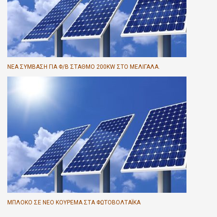
ΝΈΑ ΣΎΜΒΑΣΗ ΓΙΑ Φ/Β ΣΤΑΘΜΌ 200KW ΣΤΟ ΜΕΛΙΓΑΛΆ.
ΜΠΛΌΚΟ ΣΕ ΝΈΟ ΚΟΎΡΕΜΑ ΣΤΑ ΦΩΤΟΒΟΛΤΑΪΚΆ