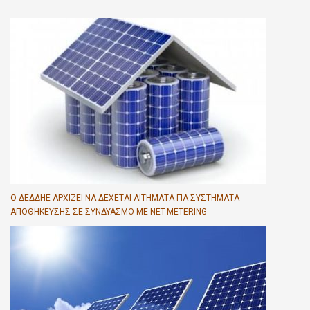
Ο ΔΕΔΔΗΕ ΑΡΧΊΖΕΙ ΝΑ ΔΈΧΕΤΑΙ ΑΙΤΉΜΑΤΑ ΓΙΑ ΣΥΣΤΉΜΑΤΑ
ΑΠΟΘΉΚΕΥΣΗΣ ΣΕ ΣΥΝΔΥΑΣΜΌ ΜΕ NET-METERING