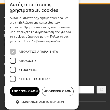
Αυτός ο ιστότοπος
GREEK
χρησιμοποιεί cookies
ENGLISH
Αυτός ο ιστότοπος χρησιμοποιεί cookies
Επικοινωνία
για τη βελτίωση της εμπειρίας των
Μεσσαρίτης Ανανεώσιμες Α.Ε.
χρηστών. Χρησιμοποιώντας τον ιστότοπό
Λ. Κατσώνη 48, 14561 Κηφισιά
μας, παρέχετε τη συγκατάθεσή σας για όλα
Τηλ.: 210 8662048
τα cookies σύμφωνα με την Πολιτική μας
Fax : 210 8615972
για τα cookies.
Διαβάστε περισσότερα
Email:
sales@messaritis.com
ΑΠΟΛΎΤΩΣ ΑΠΑΡΑΊΤΗΤΑ
ΓΕΜΗ
ΑΠΌΔΟΣΗΣ
Αριθμός ΓΕΜΗ: 007740301000
ΣΤΌΧΕΥΣΗΣ
ΑΝΑΖΗΤΗΣΗ
ΛΕΙΤΟΥΡΓΙΚΌΤΗΤΑΣ
Search
ΑΠΟΔΟΧΉ ΌΛΩΝ
ΑΠΌΡΡΙΨΗ ΌΛΩΝ
ΕΜΦΆΝΙΣΗ ΛΕΠΤΟΜΕΡΕΙΏΝ